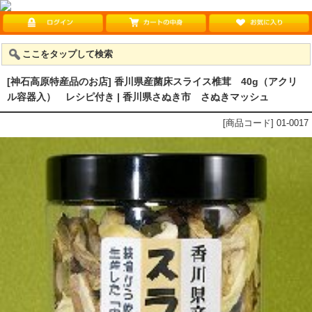
ここをタップして検索
[神石高原特産品のお店] 香川県産菌床スライス椎茸 40g（アクリ
ル容器入）
レシピ付き
| 香川県さぬき市 さぬきマッシュ
[商品コード] 01-0017