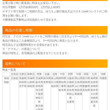
お受け取り時に配達員に料金をお支払い下さい。
代引手数料 1万円未満315円、1万円以上420円
※ギフト等で先様へご依頼の方は、ゆうちょ銀行振込又はクロネコwebコレクトのご利
用をお願い致します。
※郵便振込手数料は当社負担とせて頂きます。
商品の引渡し時期
代引き、クロネコwebコレクトをご利用の場合ご注文日より3〜4日以内、ゆうちょ銀行
振込の場合はご入金確認日より、3〜4日以内に発送となります。
特注品などは2週間程度かかる場合があります。
※「ナマモノ」の発送について
商品の特性上、在宅確認の上配送させていただきます。
送料について
料金一覧表
北海道
北東北
南東北
関東
信越
北陸
中部
関西
中国
四国
九州
沖縄
地域
北海道
青森県
宮城県
茨城県
新潟県
富山県
静岡県
大阪府
岡山県
香川県
福岡県
沖縄県
明細
秋田県
山形県
栃木県
長野県
石川県
愛知県
京都府
広島県
徳島県
佐賀県
岩手県
福島県
群馬県
福井県
三重県
滋賀県
山口県
愛媛県
長崎県
埼玉県
岐阜県
奈良県
鳥取県
高知県
熊本県
千葉県
和歌山
島根県
大分県
神奈川
県
宮崎県
県
兵庫県
鹿児島
東京都
県
山梨県