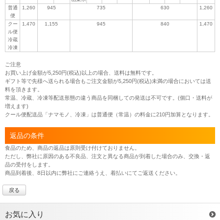
普通
1,260
945
735
630
1,260
便
クー
1,470
1,155
945
840
1,470
ル便
冷蔵
冷凍
ご注意
お買い上げ金額が5,250円(税込)以上の場合、送料は無料です。
ギフト等で先様へ送られる場合もご注文金額が5,250円(税込)未満の場合においては送
料を頂きます。
常温、冷蔵、冷凍等配送形態の違う商品を同梱しての発送は不可です。(個口・送料が
増えます)
クール便配送品「ナマモノ、冷凍」は普通便（常温）の料金に210円加算となります。
返品の条件
食品のため、商品の返品は原則受け付けておりません。
ただし、弊社に原因のある不良品、注文と異なる商品が到着した場合のみ、交換・返
品の受付をします。
商品到着後、8日以内に弊社にご連絡うえ、着払いにてご返送ください。
戻る
お気に入り