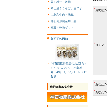
乾し椎茸・乾物
岡山産きくらげ、唐辛子
*
お友達の
広島和牛肉・地鶏
神石高原農産加工品
椎茸・乾物ギフト
おすすめ商品
*
コメント
[神石高原特産品のお店] らく
らく戻しパック 小葉椎
茸 4袋 しいたけ
レシピ
付き
*
あなたの
神石物産株式会社
*
あなたの