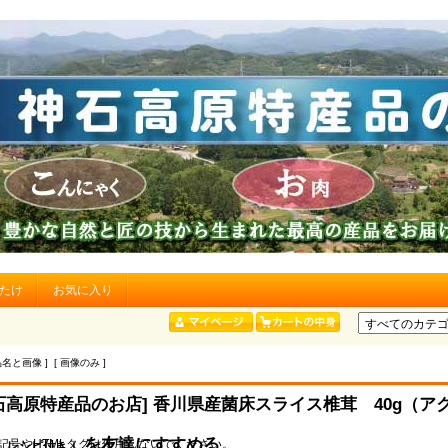
たけ
お気に入り
品名と画像 ] [ 画像のみ ]
石高原特産品のお店] 香川県産菌床スライス椎茸 40g（ア
）
」を友達にすすめる
記号やHTMLタグは使用しないでください。
レシピ付き