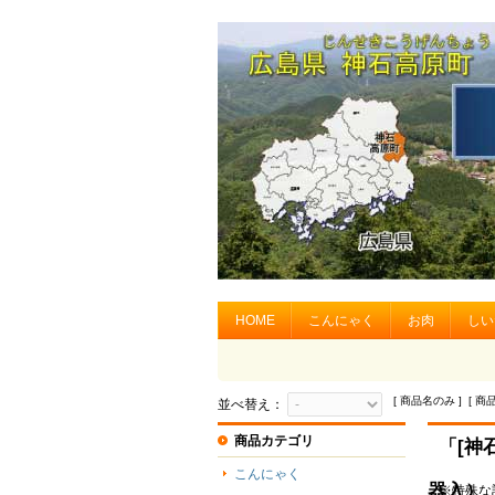
HOME
こんにゃく
お肉
しい
[ 商品名のみ ] [ 商
並べ替え：
商品カテゴリ
「[神
こんにゃく
器入
※特殊な