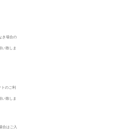
なき場合の
願い致しま
クトのご利
願い致しま
場合はご入