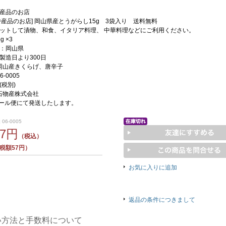
産品のお店
特産品のお店] 岡山県産とうがらし15g 3袋入り 送料無料
ットして漬物、和食、イタリア料理、 中華料理などにご利用ください。
 ×3
：岡山県
製造日より300日
岡山産きくらげ、唐辛子
6-0005
円(税別)
石物産株式会社
ール便にて発送したします。
 06-0005
77円
（税込）
税額57円）
お気に入りに追加
返品の条件につきまして
い方法と手数料について