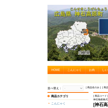
HOME
こんにゃく
お肉
しい
[ 商品名のみ ] [ 商
並べ替え：
商品カテゴリ
[ 商品コード ]
神石物産株式
こんにゃく
[神石