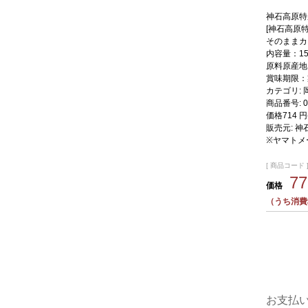
神石高原特
[神石高原
そのままカ
内容量：15g
原料原産地
賞味期限：
カテゴリ:
商品番号:
0
価格
714 
販売元:
神
※ヤマトメ
[ 商品コード ]
7
価格
（うち消費
お支払