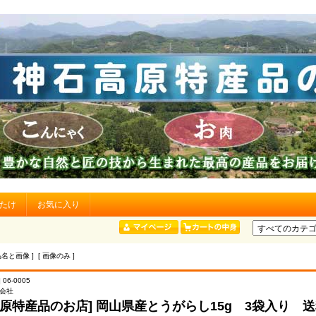
たけ
お気に入り
品名と画像 ] [ 画像のみ ]
 06-0005
会社
高原特産品のお店] 岡山県産とうがらし15g 3袋入り 