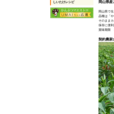
岡山県産
しいたけレシピ
岡山県で生
品種は「や
そのままカ
保存に便利
賞味期限 
契約農家