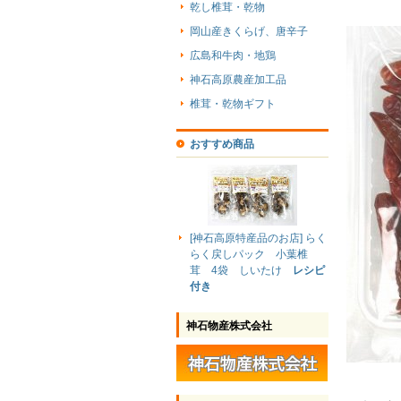
乾し椎茸・乾物
岡山産きくらげ、唐辛子
広島和牛肉・地鶏
神石高原農産加工品
椎茸・乾物ギフト
おすすめ商品
[神石高原特産品のお店] らく
らく戻しパック 小葉椎
茸 4袋 しいたけ
レシピ
付き
神石物産株式会社