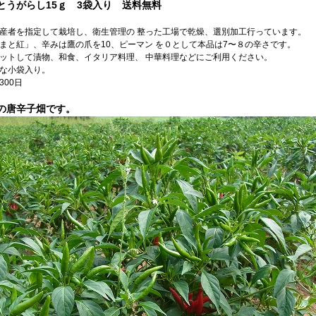
とうがらし15ｇ 3袋入り 送料無料
産者を指定して栽培し、衛生管理の 整った工場で乾燥、選別加工行っています。
まと紅」、辛みは鷹の爪を10、ピーマン を０として本品は7〜８の辛さです。
ットして漬物、和食、イタリア料理、 中華料理などにご利用ください。
な小袋入り。
300日
の唐辛子畑です。