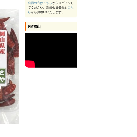
会員の方は
こちら
からログインし
てください。新規会員登録も
こち
ら
からお願いいたします。
FM福山