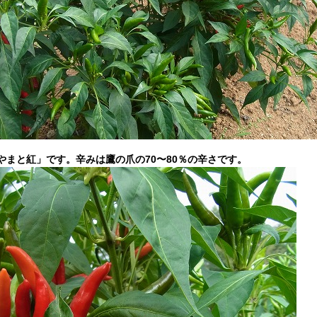
やまと紅」です。辛みは鷹の爪の70〜80％の辛さです。