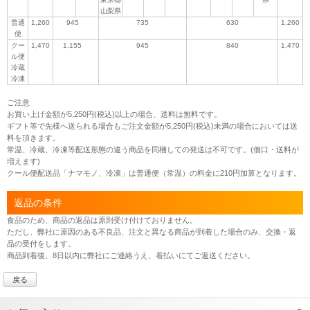
山梨県
普通
1,260
945
735
630
1,260
便
クー
1,470
1,155
945
840
1,470
ル便
冷蔵
冷凍
ご注意
お買い上げ金額が5,250円(税込)以上の場合、送料は無料です。
ギフト等で先様へ送られる場合もご注文金額が5,250円(税込)未満の場合においては送
料を頂きます。
常温、冷蔵、冷凍等配送形態の違う商品を同梱しての発送は不可です。(個口・送料が
増えます)
クール便配送品「ナマモノ、冷凍」は普通便（常温）の料金に210円加算となります。
返品の条件
食品のため、商品の返品は原則受け付けておりません。
ただし、弊社に原因のある不良品、注文と異なる商品が到着した場合のみ、交換・返
品の受付をします。
商品到着後、8日以内に弊社にご連絡うえ、着払いにてご返送ください。
戻る