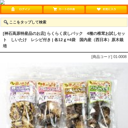
ここをタップして検索
[神石高原特産品のお店] らくらく戻しパック 4種の椎茸お試しセッ
ト しいたけ
レシピ付き
| 各12ｇ×4袋 国内産（西日本）原木栽
培
[商品コード] 01-0008