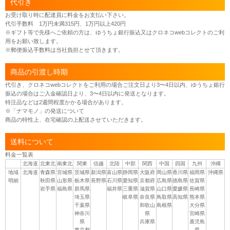
代引き
お受け取り時に配達員に料金をお支払い下さい。
代引手数料 1万円未満315円、1万円以上420円
※ギフト等で先様へご依頼の方は、ゆうちょ銀行振込又はクロネコwebコレクトのご利
用をお願い致します。
※郵便振込手数料は当社負担とせて頂きます。
商品の引渡し時期
代引き、クロネコwebコレクトをご利用の場合ご注文日より3〜4日以内、ゆうちょ銀行
振込の場合はご入金確認日より、3〜4日以内に発送となります。
特注品などは2週間程度かかる場合があります。
※「ナマモノ」の発送について
商品の特性上、在宅確認の上配送させていただきます。
送料について
料金一覧表
北海道
北東北
南東北
関東
信越
北陸
中部
関西
中国
四国
九州
沖縄
地域
北海道
青森県
宮城県
茨城県
新潟県
富山県
静岡県
大阪府
岡山県
香川県
福岡県
沖縄県
明細
秋田県
山形県
栃木県
長野県
石川県
愛知県
京都府
広島県
徳島県
佐賀県
岩手県
福島県
群馬県
福井県
三重県
滋賀県
山口県
愛媛県
長崎県
埼玉県
岐阜県
奈良県
鳥取県
高知県
熊本県
千葉県
和歌山
島根県
大分県
神奈川
県
宮崎県
県
兵庫県
鹿児島
東京都
県