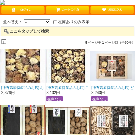
並べ替え：
在庫ありのみ表示
ここをタップして検索
5
ページ中
1
ページ目（全50件）
[神石高原特産品のお店] お
[神石高原特産品のお店] こ
[神石高原特産品のお店] ど
徳用こうしん椎茸160ｇ
うしん小葉椎茸200ｇ（箱
んこ・こうしん椎茸詰合
2,376円
3,132円
3,240円
（箱入） しいたけ
入） しいたけ
せ しいたけ 椎茸