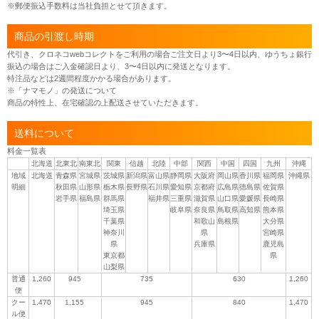
※郵便振込手数料は当社負担とせて頂きます。
商品の引渡し時期
代引き、クロネコwebコレクトをご利用の場合ご注文日より3〜4日以内、ゆうちょ銀行
振込の場合はご入金確認日より、3〜4日以内に発送となります。
特注品などは2週間程度かかる場合があります。
※「ナマモノ」の発送について
商品の特性上、在宅確認の上配送させていただきます。
送料について
料金一覧表
北海道
北東北
南東北
関東
信越
北陸
中部
関西
中国
四国
九州
沖縄
地域
北海道
青森県
宮城県
茨城県
新潟県
富山県
静岡県
大阪府
岡山県
香川県
福岡県
沖縄県
明細
秋田県
山形県
栃木県
長野県
石川県
愛知県
京都府
広島県
徳島県
佐賀県
岩手県
福島県
群馬県
福井県
三重県
滋賀県
山口県
愛媛県
長崎県
埼玉県
岐阜県
奈良県
鳥取県
高知県
熊本県
千葉県
和歌山
島根県
大分県
神奈川
県
宮崎県
県
兵庫県
鹿児島
東京都
県
山梨県
普通
1,260
945
735
630
1,260
便
クー
1,470
1,155
945
840
1,470
ル便