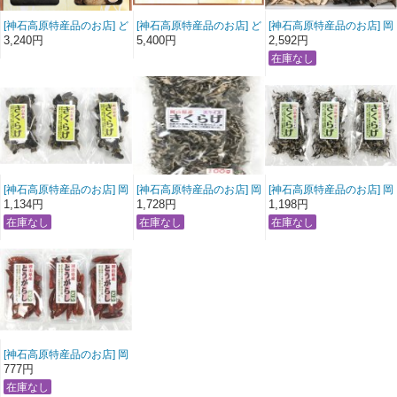
[神石高原特産品のお店] ど
[神石高原特産品のお店] ど
[神石高原特産品のお店] 岡
んこ椎茸・利尻昆布詰合
んこ椎茸・利尻昆布詰合
山県産きくらげ,スライス
3,240円
5,400円
2,592円
せ しいたけ こんぶ
せ しいたけ こんぶ
椎茸詰合せ
[神石高原特産品のお店] 岡
[神石高原特産品のお店] 岡
[神石高原特産品のお店] 岡
山県産きくらげ20ｇ 3袋
山県産きくらげスライス
山県産きくらげスライス
1,134円
1,728円
1,198円
入り 送料無料
100ｇ 送料無料
20ｇ 3袋入り 送料無料
[神石高原特産品のお店] 岡
山県産とうがらし15g 3
777円
袋入り 送料無料