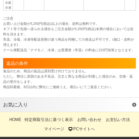
冷蔵
冷凍
ご注意
お買い上げ金額が5,250円(税込)以上の場合、送料は無料です。
ギフト等で先様へ送られる場合もご注文金額が5,250円(税込)未満の場合においては送
料を頂きます。
常温、冷蔵、冷凍等配送形態の違う商品を同梱しての発送は不可です。(個口・送料が
増えます)
クール便配送品「ナマモノ、冷凍」は普通便（常温）の料金に210円加算となります。
返品の条件
食品のため、商品の返品は原則受け付けておりません。
ただし、弊社に原因のある不良品、注文と異なる商品が到着した場合のみ、交換・返
品の受付をします。
商品到着後、8日以内に弊社にご連絡うえ、着払いにてご返送ください。
お気に入り
HOME
特定商取引法に基づく表示
お問い合わせ
お支払い方法
マイページ
PCサイトへ