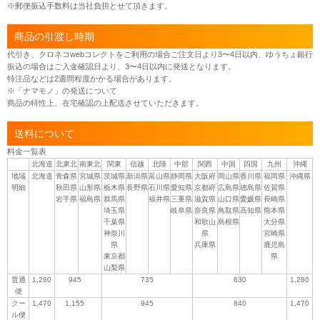
※郵便振込手数料は当社負担とせて頂きます。
商品の引渡し時期
代引き、クロネコwebコレクトをご利用の場合ご注文日より3〜4日以内、ゆうちょ銀行
振込の場合はご入金確認日より、3〜4日以内に発送となります。
特注品などは2週間程度かかる場合があります。
※「ナマモノ」の発送について
商品の特性上、在宅確認の上配送させていただきます。
送料について
料金一覧表
北海道
北東北
南東北
関東
信越
北陸
中部
関西
中国
四国
九州
沖縄
地域
北海道
青森県
宮城県
茨城県
新潟県
富山県
静岡県
大阪府
岡山県
香川県
福岡県
沖縄県
明細
秋田県
山形県
栃木県
長野県
石川県
愛知県
京都府
広島県
徳島県
佐賀県
岩手県
福島県
群馬県
福井県
三重県
滋賀県
山口県
愛媛県
長崎県
埼玉県
岐阜県
奈良県
鳥取県
高知県
熊本県
千葉県
和歌山
島根県
大分県
神奈川
県
宮崎県
県
兵庫県
鹿児島
東京都
県
山梨県
普通
1,260
945
735
630
1,260
便
クー
1,470
1,155
945
840
1,470
ル便