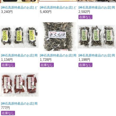
[神石高原特産品のお店] ど
[神石高原特産品のお店] ど
[神石高原特産品のお店] 岡
んこ椎茸・利尻昆布詰合
んこ椎茸・利尻昆布詰合
山県産きくらげ,スライス
3,240円
5,400円
2,592円
せ しいたけ こんぶ
せ しいたけ こんぶ
椎茸詰合せ
[神石高原特産品のお店] 岡
[神石高原特産品のお店] 岡
[神石高原特産品のお店] 岡
山県産きくらげ20ｇ 3袋
山県産きくらげスライス
山県産きくらげスライス
1,134円
1,728円
1,198円
入り 送料無料
100ｇ 送料無料
20ｇ 3袋入り 送料無料
[神石高原特産品のお店] 岡
山県産とうがらし15g 3
777円
袋入り 送料無料