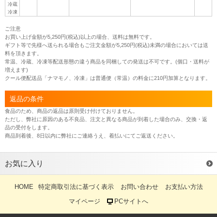
冷蔵
冷凍
ご注意
お買い上げ金額が5,250円(税込)以上の場合、送料は無料です。
ギフト等で先様へ送られる場合もご注文金額が5,250円(税込)未満の場合においては送
料を頂きます。
常温、冷蔵、冷凍等配送形態の違う商品を同梱しての発送は不可です。(個口・送料が
増えます)
クール便配送品「ナマモノ、冷凍」は普通便（常温）の料金に210円加算となります。
返品の条件
食品のため、商品の返品は原則受け付けておりません。
ただし、弊社に原因のある不良品、注文と異なる商品が到着した場合のみ、交換・返
品の受付をします。
商品到着後、8日以内に弊社にご連絡うえ、着払いにてご返送ください。
お気に入り
HOME
特定商取引法に基づく表示
お問い合わせ
お支払い方法
マイページ
PCサイトへ