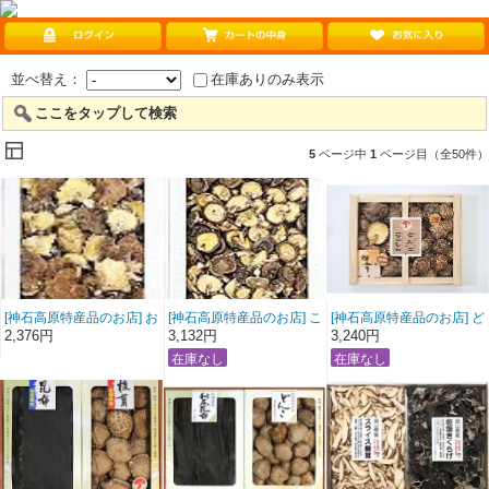
並べ替え：
在庫ありのみ表示
ここをタップして検索
5
ページ中
1
ページ目（全50件）
[神石高原特産品のお店] お
[神石高原特産品のお店] こ
[神石高原特産品のお店] ど
徳用こうしん椎茸160ｇ
うしん小葉椎茸200ｇ（箱
んこ・こうしん椎茸詰合
2,376円
3,132円
3,240円
（箱入） しいたけ
入） しいたけ
せ しいたけ 椎茸