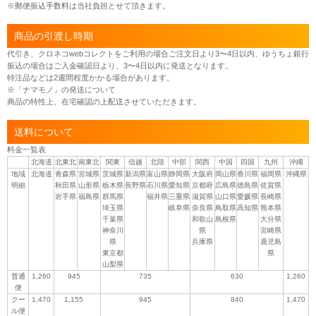
※郵便振込手数料は当社負担とせて頂きます。
商品の引渡し時期
代引き、クロネコwebコレクトをご利用の場合ご注文日より3〜4日以内、ゆうちょ銀行
振込の場合はご入金確認日より、3〜4日以内に発送となります。
特注品などは2週間程度かかる場合があります。
※「ナマモノ」の発送について
商品の特性上、在宅確認の上配送させていただきます。
送料について
料金一覧表
北海道
北東北
南東北
関東
信越
北陸
中部
関西
中国
四国
九州
沖縄
地域
北海道
青森県
宮城県
茨城県
新潟県
富山県
静岡県
大阪府
岡山県
香川県
福岡県
沖縄県
明細
秋田県
山形県
栃木県
長野県
石川県
愛知県
京都府
広島県
徳島県
佐賀県
岩手県
福島県
群馬県
福井県
三重県
滋賀県
山口県
愛媛県
長崎県
埼玉県
岐阜県
奈良県
鳥取県
高知県
熊本県
千葉県
和歌山
島根県
大分県
神奈川
県
宮崎県
県
兵庫県
鹿児島
東京都
県
山梨県
普通
1,260
945
735
630
1,260
便
クー
1,470
1,155
945
840
1,470
ル便