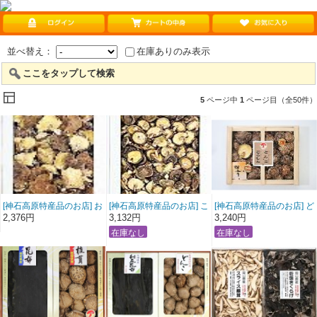
並べ替え：
在庫ありのみ表示
ここをタップして検索
5
ページ中
1
ページ目（全50件）
[神石高原特産品のお店] お
[神石高原特産品のお店] こ
[神石高原特産品のお店] ど
徳用こうしん椎茸160ｇ
うしん小葉椎茸200ｇ（箱
んこ・こうしん椎茸詰合
2,376円
3,132円
3,240円
（箱入） しいたけ
入） しいたけ
せ しいたけ 椎茸