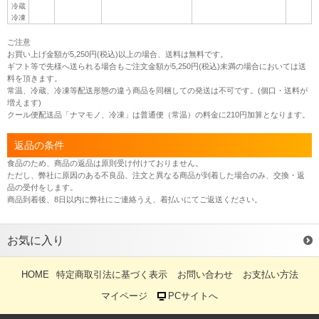
冷蔵
冷凍
ご注意
お買い上げ金額が5,250円(税込)以上の場合、送料は無料です。
ギフト等で先様へ送られる場合もご注文金額が5,250円(税込)未満の場合においては送
料を頂きます。
常温、冷蔵、冷凍等配送形態の違う商品を同梱しての発送は不可です。(個口・送料が
増えます)
クール便配送品「ナマモノ、冷凍」は普通便（常温）の料金に210円加算となります。
返品の条件
食品のため、商品の返品は原則受け付けておりません。
ただし、弊社に原因のある不良品、注文と異なる商品が到着した場合のみ、交換・返
品の受付をします。
商品到着後、8日以内に弊社にご連絡うえ、着払いにてご返送ください。
お気に入り
HOME
特定商取引法に基づく表示
お問い合わせ
お支払い方法
マイページ
PCサイトへ