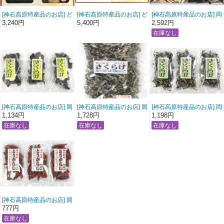
[神石高原特産品のお店] ど
[神石高原特産品のお店] ど
[神石高原特産品のお店] 岡
んこ椎茸・利尻昆布詰合
んこ椎茸・利尻昆布詰合
山県産きくらげ,スライス
3,240円
5,400円
2,592円
せ しいたけ こんぶ
せ しいたけ こんぶ
椎茸詰合せ
[神石高原特産品のお店] 岡
[神石高原特産品のお店] 岡
[神石高原特産品のお店] 岡
山県産きくらげ20ｇ 3袋
山県産きくらげスライス
山県産きくらげスライス
1,134円
1,728円
1,198円
入り 送料無料
100ｇ 送料無料
20ｇ 3袋入り 送料無料
[神石高原特産品のお店] 岡
山県産とうがらし15g 3
777円
袋入り 送料無料