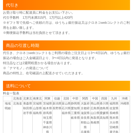
代引き
お受け取り時に配達員に料金をお支払い下さい。
代引手数料 1万円未満315円、1万円以上420円
※ギフト等で先様へご依頼の方は、ゆうちょ銀行振込又はクロネコwebコレクトのご利
用をお願い致します。
※郵便振込手数料は当社負担とせて頂きます。
商品の引渡し時期
代引き、クロネコwebコレクトをご利用の場合ご注文日より3〜4日以内、ゆうちょ銀行
振込の場合はご入金確認日より、3〜4日以内に発送となります。
特注品などは2週間程度かかる場合があります。
※「ナマモノ」の発送について
商品の特性上、在宅確認の上配送させていただきます。
送料について
料金一覧表
北海道
北東北
南東北
関東
信越
北陸
中部
関西
中国
四国
九州
沖縄
地域
北海道
青森県
宮城県
茨城県
新潟県
富山県
静岡県
大阪府
岡山県
香川県
福岡県
沖縄県
明細
秋田県
山形県
栃木県
長野県
石川県
愛知県
京都府
広島県
徳島県
佐賀県
岩手県
福島県
群馬県
福井県
三重県
滋賀県
山口県
愛媛県
長崎県
埼玉県
岐阜県
奈良県
鳥取県
高知県
熊本県
千葉県
和歌山
島根県
大分県
神奈川
県
宮崎県
県
兵庫県
鹿児島