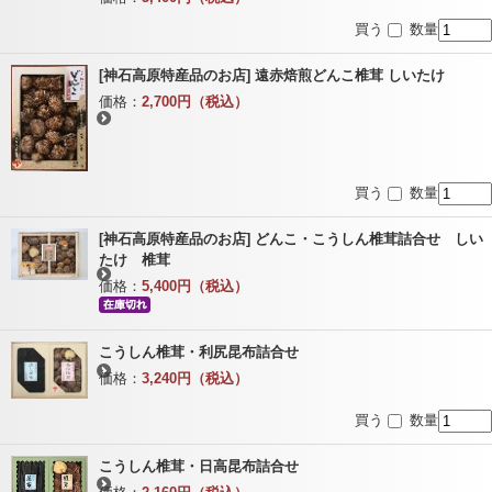
買う
数量
[神石高原特産品のお店] 遠赤焙煎どんこ椎茸 しいたけ
価格：
2,700円（税込）
買う
数量
[神石高原特産品のお店] どんこ・こうしん椎茸詰合せ しい
たけ 椎茸
価格：
5,400円（税込）
こうしん椎茸・利尻昆布詰合せ
価格：
3,240円（税込）
買う
数量
こうしん椎茸・日高昆布詰合せ