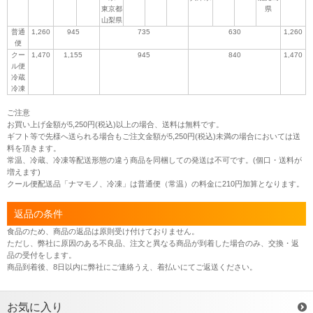
東京都
県
山梨県
普通
1,260
945
735
630
1,260
便
クー
1,470
1,155
945
840
1,470
ル便
冷蔵
冷凍
ご注意
お買い上げ金額が5,250円(税込)以上の場合、送料は無料です。
ギフト等で先様へ送られる場合もご注文金額が5,250円(税込)未満の場合においては送
料を頂きます。
常温、冷蔵、冷凍等配送形態の違う商品を同梱しての発送は不可です。(個口・送料が
増えます)
クール便配送品「ナマモノ、冷凍」は普通便（常温）の料金に210円加算となります。
返品の条件
食品のため、商品の返品は原則受け付けておりません。
ただし、弊社に原因のある不良品、注文と異なる商品が到着した場合のみ、交換・返
品の受付をします。
商品到着後、8日以内に弊社にご連絡うえ、着払いにてご返送ください。
お気に入り