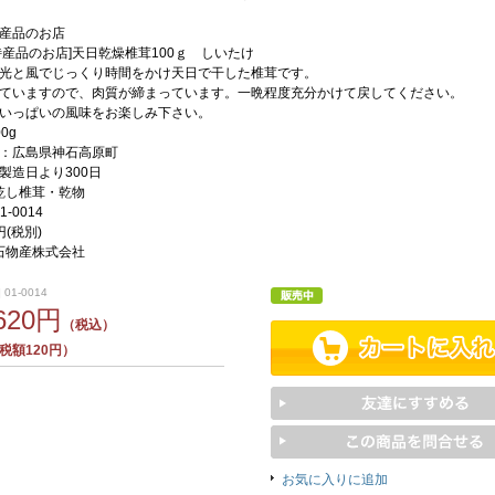
産品のお店
特産品のお店]天日乾燥椎茸100ｇ しいたけ
光と風でじっくり時間をかけ天日で干した椎茸です。
ていますので、肉質が締まっています。一晩程度充分かけて戻してください。
いっぱいの風味をお楽しみ下さい。
0g
：広島県神石高原町
製造日より300日
乾し椎茸・乾物
1-0014
0円(税別)
石物産株式会社
 01-0014
,620円
（税込）
税額120円）
お気に入りに追加