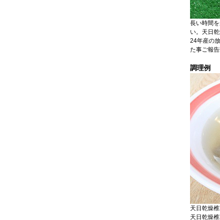
長い時間を
い。天日乾
24年産の放
た事ご報告
調理例
天日乾燥椎
天日乾燥椎