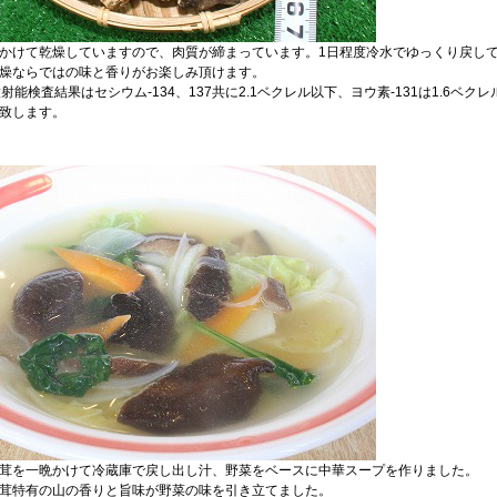
かけて乾燥していますので、肉質が締まっています。1日程度冷水でゆっくり戻し
燥ならではの味と香りがお楽しみ頂けます。
射能検査結果はセシウム-134、137共に2.1ベクレル以下、ヨウ素-131は1.6ベク
致します。
茸を一晩かけて冷蔵庫で戻し出し汁、野菜をベースに中華スープを作りました。
茸特有の山の香りと旨味が野菜の味を引き立てました。