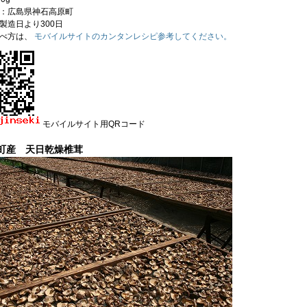
：広島県神石高原町
製造日より300日
食べ方は、
モバイルサイトのカンタンレシピ参考してください。
モバイルサイト用QRコード
町産 天日乾燥椎茸