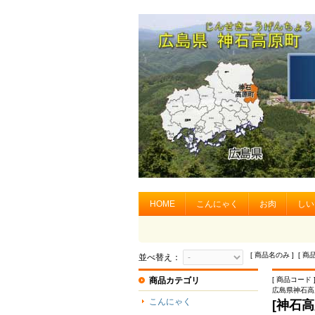
HOME
こんにゃく
お肉
しい
[ 商品名のみ ] [ 商
並べ替え：
商品カテゴリ
[ 商品コード ]
広島県神石高
こんにゃく
[神石