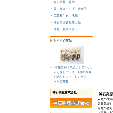
乾し椎茸・乾物
岡山産きくらげ、唐辛子
広島和牛肉・地鶏
神石高原農産加工品
椎茸・乾物ギフト
おすすめ商品
[神石高原特産品のお店] らく
らく戻しパック 4種の椎茸
お試しセット しいたけ
レシピ付き
神石物産株式会社
[神石高
自然の太陽
天日乾燥し
自然の香り
内容量：10