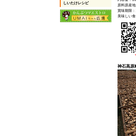
しいたけレシピ
原料原産地
賞味期限：
美味しい
神石高原