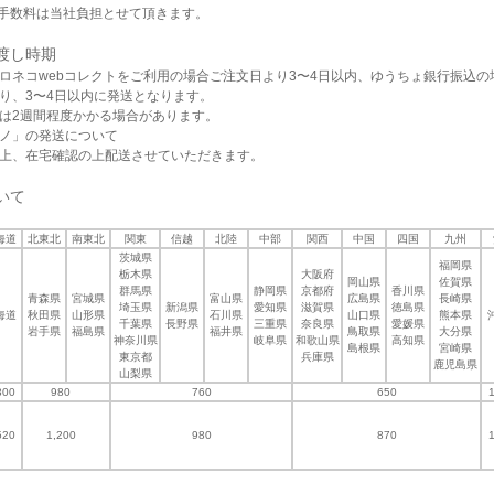
手数料は当社負担とせて頂きます。
渡し時期
ロネコwebコレクトをご利用の場合ご注文日より3〜4日以内、ゆうちょ銀行振込の
り、3〜4日以内に発送となります。
は2週間程度かかる場合があります。
ノ」の発送について
上、在宅確認の上配送させていただきます。
いて
海道
北東北
南東北
関東
信越
北陸
中部
関西
中国
四国
九州
茨城県
福岡県
栃木県
大阪府
岡山県
佐賀県
群馬県
静岡県
京都府
香川県
青森県
宮城県
富山県
広島県
長崎県
埼玉県
新潟県
愛知県
滋賀県
徳島県
海道
秋田県
山形県
石川県
山口県
熊本県
千葉県
長野県
三重県
奈良県
愛媛県
岩手県
福島県
福井県
鳥取県
大分県
神奈川県
岐阜県
和歌山県
高知県
島根県
宮崎県
東京都
兵庫県
鹿児島県
山梨県
300
980
760
650
520
1,200
980
870