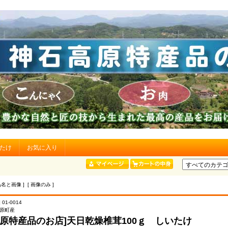
たけ
お気に入り
品名と画像 ] [ 画像のみ ]
 01-0014
原町産
高原特産品のお店]天日乾燥椎茸100ｇ しいたけ