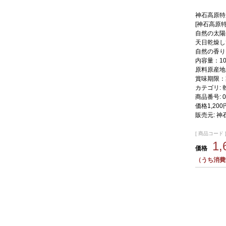
神石高原特
[神石高原
自然の太陽
天日乾燥し
自然の香り
内容量：10
原料原産地
賞味期限：
カテゴリ:
商品番号:
0
価格
1,20
販売元:
神
[ 商品コード ]
1
価格
（うち消費