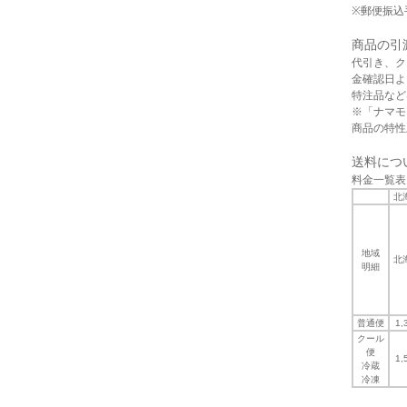
※郵便振込
商品の引
代引き、ク
金確認日よ
特注品など
※「ナマモ
商品の特性
送料につ
料金一覧表
北
地域
北
明細
普通便
1,
クール
便
1,
冷蔵
冷凍